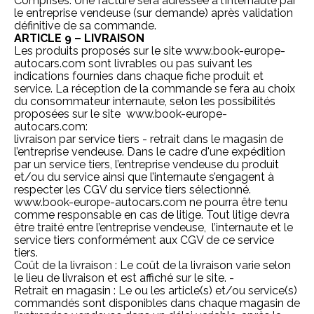
Comprises. Une facture sera adressée à l’internaute par
le entreprise vendeuse (sur demande) après validation
définitive de sa commande.
ARTICLE 9 – LIVRAISON
Les produits proposés sur le site
www.book-europe-
autocars.com
sont livrables ou pas suivant les
indications fournies dans chaque fiche produit et
service. La réception de la commande se fera au choix
du consommateur internaute, selon les possibilités
proposées sur le site
www.book-europe-
autocars.com
:
livraison par service tiers - retrait dans le magasin de
l’entreprise vendeuse. Dans le cadre d'une expédition
par un service tiers, l’entreprise vendeuse du produit
et/ou du service ainsi que l’internaute s’engagent à
respecter les CGV du service tiers sélectionné.
www.book-europe-autocars.com
ne pourra être tenu
comme responsable en cas de litige. Tout litige devra
être traité entre l’entreprise vendeuse, l’internaute et le
service tiers conformément aux CGV de ce service
tiers.
Coût de la livraison : Le coût de la livraison varie selon
le lieu de livraison et est affiché sur le site. -
Retrait en magasin : Le ou les article(s) et/ou service(s)
commandés sont disponibles dans chaque magasin de