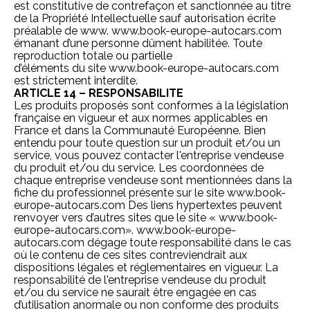
est constitutive de contrefaçon et sanctionnée au titre
de la Propriété Intellectuelle sauf autorisation écrite
préalable de www.
www.book-europe-autocars.com
émanant d’une personne dûment habilitée. Toute
reproduction totale ou partielle
d’éléments du site
www.book-europe-autocars.com
est strictement interdite.
ARTICLE 14 – RESPONSABILITE
Les produits proposés sont conformes à la législation
française en vigueur et aux normes applicables en
France et dans la Communauté Européenne. Bien
entendu pour toute question sur un produit et/ou un
service, vous pouvez contacter l'entreprise vendeuse
du produit et/ou du service. Les coordonnées de
chaque entreprise vendeuse sont mentionnées dans la
fiche du professionnel présente sur le site
www.book-
europe-autocars.com
Des liens hypertextes peuvent
renvoyer vers d’autres sites que le site «
www.book-
europe-autocars.com
».
www.book-europe-
autocars.com
dégage toute responsabilité dans le cas
où le contenu de ces sites contreviendrait aux
dispositions légales et réglementaires en vigueur. La
responsabilité de l'entreprise vendeuse du produit
et/ou du service ne saurait être engagée en cas
d’utilisation anormale ou non conforme des produits