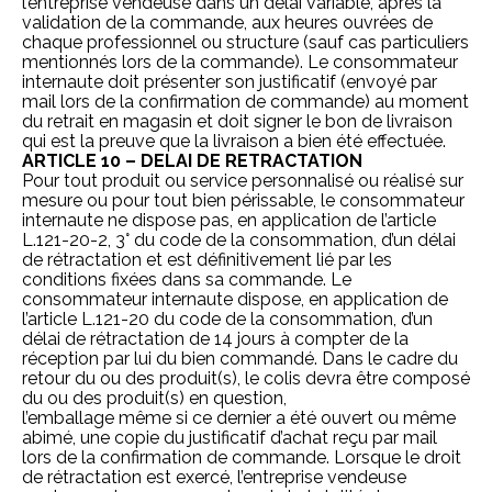
l’entreprise vendeuse dans un délai variable, après la
validation de la commande, aux heures ouvrées de
chaque professionnel ou structure (sauf cas particuliers
mentionnés lors de la commande). Le consommateur
internaute doit présenter son justificatif (envoyé par
mail lors de la confirmation de commande) au moment
du retrait en magasin et doit signer le bon de livraison
qui est la preuve que la livraison a bien été effectuée.
ARTICLE 10 – DELAI DE RETRACTATION
Pour tout produit ou service personnalisé ou réalisé sur
mesure ou pour tout bien périssable, le consommateur
internaute ne dispose pas, en application de l’article
L.121-20-2, 3° du code de la consommation, d’un délai
de rétractation et est définitivement lié par les
conditions fixées dans sa commande. Le
consommateur internaute dispose, en application de
l’article L.121-20 du code de la consommation, d’un
délai de rétractation de 14 jours à compter de la
réception par lui du bien commandé. Dans le cadre du
retour du ou des produit(s), le colis devra être composé
du ou des produit(s) en question,
l’emballage même si ce dernier a été ouvert ou même
abimé, une copie du justificatif d’achat reçu par mail
lors de la confirmation de commande. Lorsque le droit
de rétractation est exercé, l’entreprise vendeuse