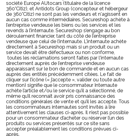
société Europe AUtocars (titulaire de la licence
360°Citiz), et Antidots Group (concepteur et hébergeur
de 360°Citiz) ne sont pas les vendeurs et n'agissent en
aucun cas comme intermédiaires. Secureshop achète à
l’entreprise vendeuse les biens ou les services et les
revends à l’internaute. Secureshop s’engage au bon
déroulement financier, tant du côté de l’entreprise
vendeuse que celui de l’internaute. L'internaute achète
directement à Secureshop mais si un produit ou un
service devait être défectueux ou non conforme,
toutes les réclamations seront faites par l'internaute
directement auprès de l’entreprise vendeuse
apparaissant sur le bon de commande et en aucun cas
auprès des entités précédemment citées. Le fait de
cliquer sur l’icône (« j’accepte », valider ou toute autre
mention) signifie que le consommateur Internaute
achète l’article et/ou le service qu’il a sélectionné, de
même qu’il reconnaît avoir pris connaissance des
conditions générales de vente et qu’il les accepte. Tous
les consommateurs internautes sont invités à lire
attentivement les clauses ci-après. Il n’est pas possible
pour un consommateur d’acheter ou réserver l’un des
produits ou services présentés sur ce site sans
accepter préalablement les conditions prévues ci-
après.